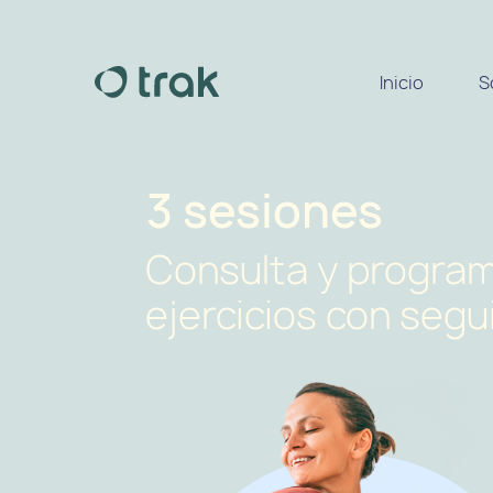
Inicio
S
3 sesiones
Consulta y progra
ejercicios con seg