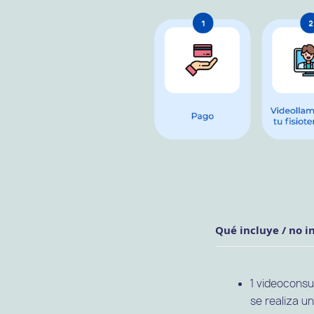
Qué incluye / no i
1 videoconsul
se realiza u