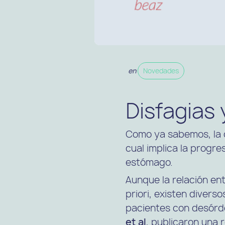
en
Novedades
Disfagias 
Como ya sabemos, la di
cual implica la progres
estómago.
Aunque la relación ent
priori, existen diverso
pacientes con desórde
et al
, publicaron una 