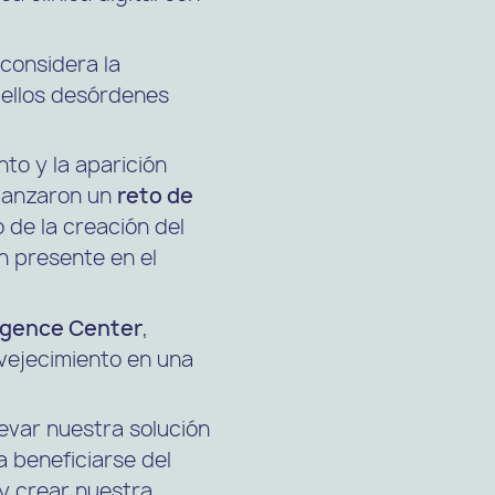
considera la
uellos desórdenes
to y la aparición
lanzaron un
reto de
 de la creación del
n presente en el
ligence Center
,
nvejecimiento en una
levar nuestra solución
a beneficiarse del
 y crear nuestra