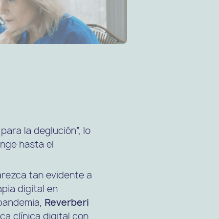
ara la deglución”, lo
inge hasta el
parezca tan evidente a
pia digital en
a pandemia,
Reverberi
a clínica digital con