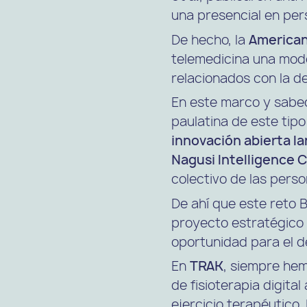
una presencial en per
De hecho, la
American
telemedicina una mode
relacionados con la de
En este marco y sabedo
paulatina de este tip
innovación abierta l
Nagusi Intelligence 
colectivo de las pers
De ahí que este reto 
proyecto estratégico 
oportunidad para el d
En
TRAK
, siempre hem
de
fisioterapia digital
ejercicio terapéutico.