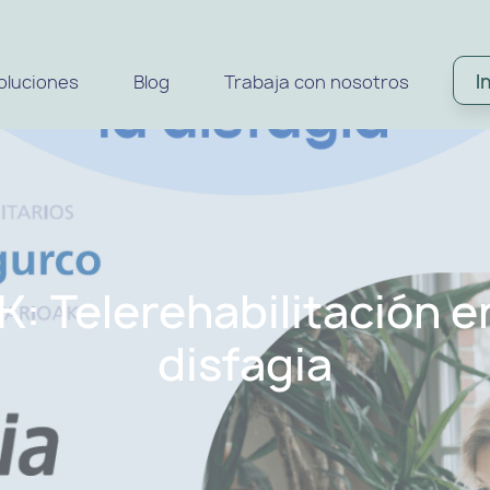
I
oluciones
Blog
Trabaja con nosotros
K: Telerehabilitación e
disfagia