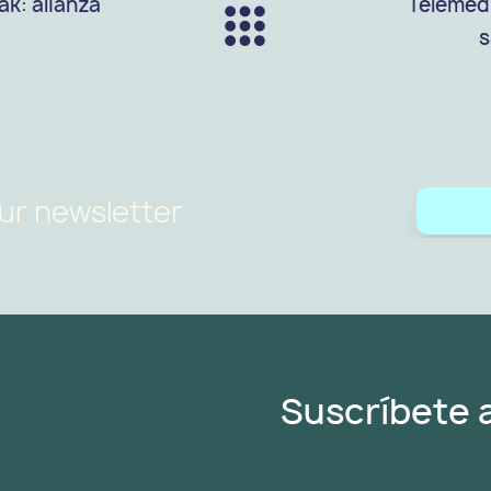
ak: alianza
Telemedi
s
ur newsletter
Suscríbete 