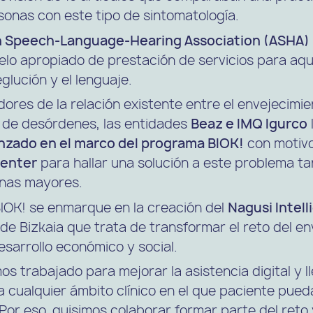
sonas con este tipo de sintomatología.
 Speech-Language-Hearing Association (ASHA)
lo apropiado de prestación de servicios para aq
glución y el lenguaje.
res de la relación existente entre el envejecimien
o de desórdenes, las entidades
Beaz
e
IMQ Igurco
anzado en el marco del programa BIOK!
con motivo
Center
para hallar una solución a este problema ta
onas mayores.
BIOK! se enmarque en la creación del
Nagusi Intel
de Bizkaia que trata de transformar el reto del e
esarrollo económico y social.
os trabajado para mejorar la asistencia digital y l
a cualquier ámbito clínico en el que paciente pued
 Por eso, quisimos colaborar formar parte del reto