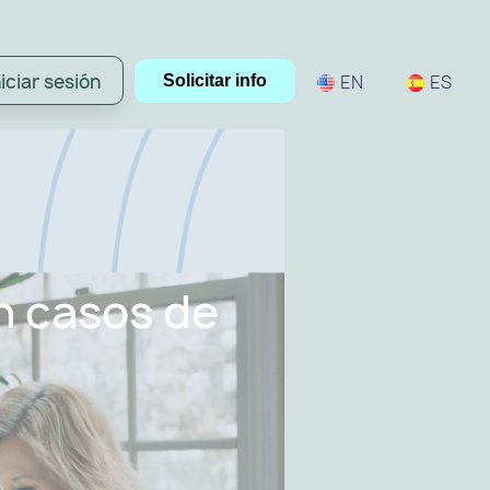
niciar sesión
EN
ES
Solicitar info
n casos de