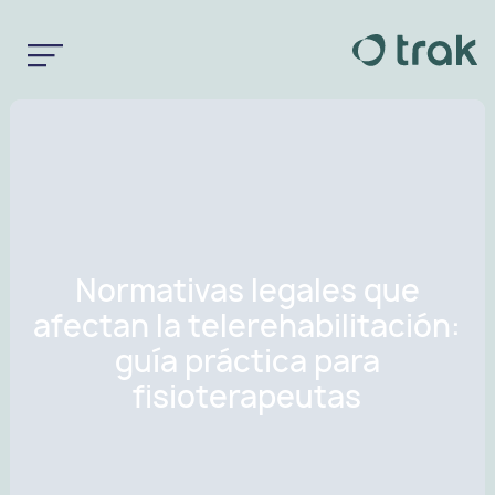
Normativas legales que
afectan la telerehabilitación:
guía práctica para
fisioterapeutas