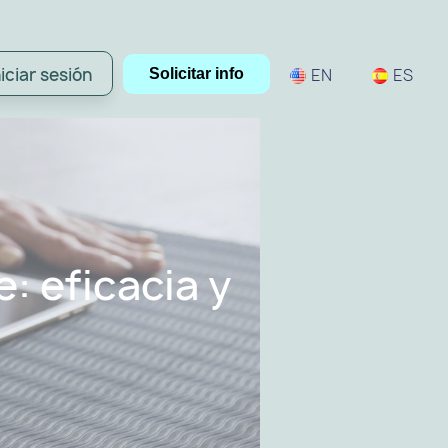
niciar sesión
EN
ES
Solicitar info
: eficacia y