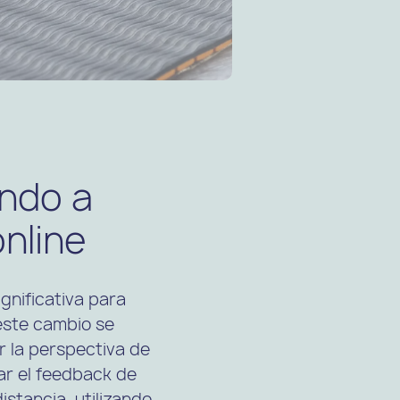
endo a
nline
ignificativa para
este cambio se
 la perspectiva de
zar el feedback de
istancia, utilizando