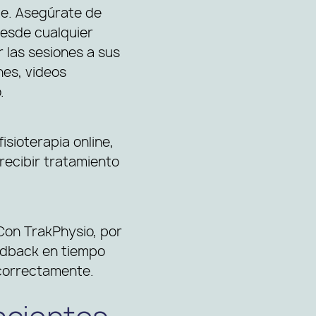
te. Asegúrate de
 desde cualquier
 las sesiones a sus
nes, videos
.
isioterapia online,
recibir tratamiento
Con TrakPhysio, por
edback en tiempo
 correctamente.