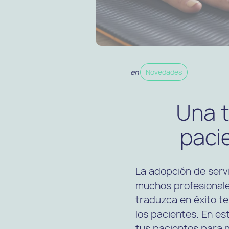
en
Novedades
Una t
paci
La adopción de servic
muchos profesionale
traduzca en éxito t
los pacientes. En es
tus pacientes para m