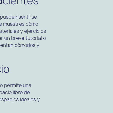
acientes
s pueden sentirse
les muestres cómo
eriales y ejercicios
r un breve tutorial o
sientan cómodos y
io
io permite una
pacio libre de
espacios ideales y